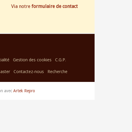
Via notre
formulaire de contact
ialité
Gestion des cookies
C.G.P.
aster
Contactez-nous
Recherche
on avec
Artek Repro