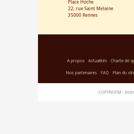
Place Hoche
22, rue Saint Melaine
35000 Rennes
A propos
Actualités
Charte de qu
Nos partenaires
FAQ
Plan du sit
COPYROOM : Votre 