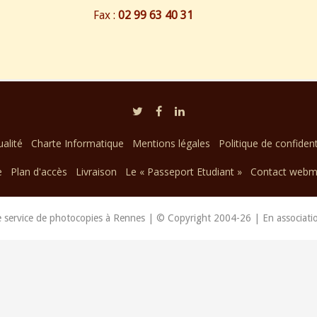
Fax :
02 99 63 40 31
alité
Charte Informatique
Mentions légales
Politique de confident
e
Plan d'accès
Livraison
Le « Passeport Etudiant »
Contact webm
service de photocopies à Rennes | © Copyright 2004-26 | En associati