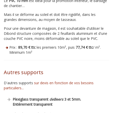
Le
PVC 10 mm
est idéal pour la promotion intérieur, le bardage
de chantier…
Mais il se déforme au soleil et doit être rigidifié, dans les
grandes dimensions, au moyen de tasseaux.
Pour une devanture de magasin, il est souhaitable d'utiliser le
Dibond structure composées de 2 feuillards aluminium et d'une
couche PVC noire, moins déformable au soleil que le PVC.
Prix :
89,70 € ttc
les premiers 10m², puis
77,74 € ttc
/ m².
Minimum 1m²
Autres supports
D'autres supports
sur devis en fonction de vos besoins
particuliers...
Plexiglass transparent
deBeers
3 et 5mm.
Entièrement transparent