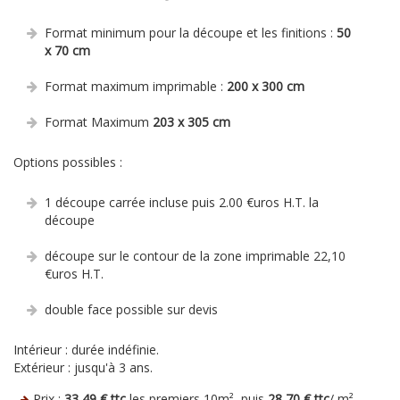
Format minimum pour la découpe et les finitions :
50
x 70 cm
Format maximum imprimable :
200 x 300 cm
Format Maximum
203 x 305 cm
Options possibles :
1 découpe carrée incluse puis 2.00 €uros H.T. la
découpe
découpe sur le contour de la zone imprimable 22,10
€uros H.T.
double face possible sur devis
Intérieur : durée indéfinie.
Extérieur : jusqu'à 3 ans.
Prix :
33,49 € ttc
les premiers 10m², puis
28,70 € ttc
/ m².