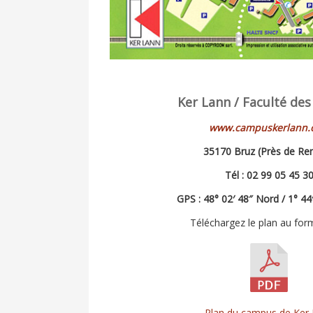
Ker Lann / Faculté des
www.campuskerlann.
35170 Bruz (Près de Re
Tél : 02 99 05 45 3
GPS : 48° 02′ 48″ Nord / 1° 44
Téléchargez le plan au fo
Plan du campus de Ker