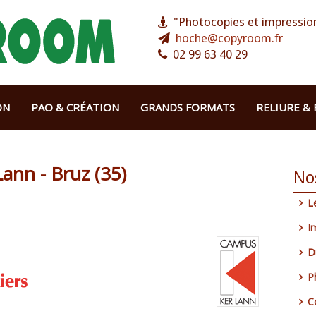
"Photocopies et impression
hoche@copyroom.fr
02 99 63 40 29
ON
PAO & CRÉATION
GRANDS FORMATS
RELIURE & 
ann - Bruz (35)
No
L
I
D
P
C