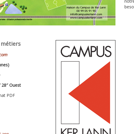
notr
besoi
 métiers
com
nnes)
0
′ 28″ Ouest
rmat PDF
 Lann