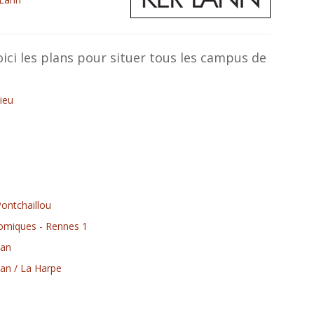
oici les plans pour situer tous les campus de
ieu
ontchaillou
nomiques - Rennes 1
ean
ean / La Harpe