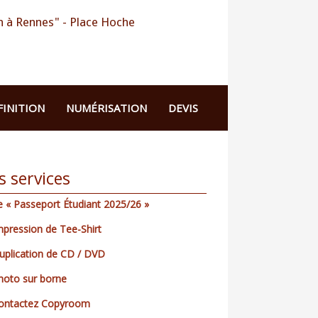
 à Rennes" - Place Hoche
FINITION
NUMÉRISATION
DEVIS
s services
e « Passeport Étudiant 2025/26 »
mpression de Tee-Shirt
uplication de CD / DVD
hoto sur borne
ontactez Copyroom