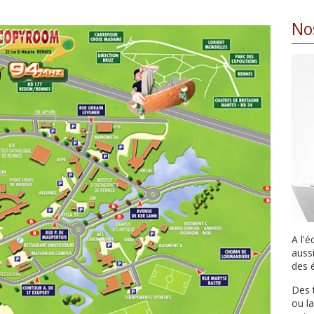
No
A l'
auss
des é
Des t
ou l