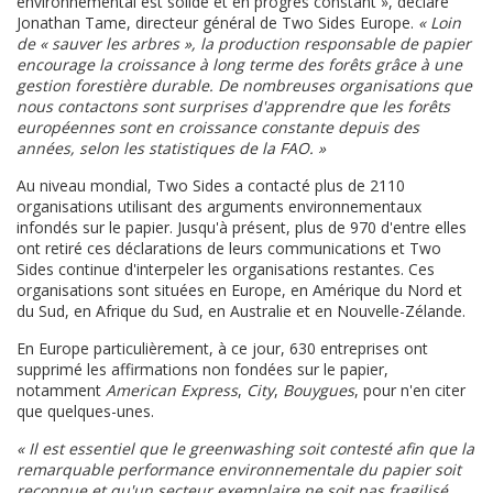
environnemental est solide et en progrès constant », déclare
Jonathan Tame, directeur général de Two Sides Europe.
« Loin
de « sauver les arbres », la production responsable de papier
encourage la croissance à long terme des forêts grâce à une
gestion forestière durable. De nombreuses organisations que
nous contactons sont surprises d'apprendre que les forêts
européennes sont en croissance constante depuis des
années, selon les statistiques de la FAO. »
Au niveau mondial, Two Sides a contacté plus de 2110
organisations utilisant des arguments environnementaux
infondés sur le papier. Jusqu'à présent, plus de 970 d'entre elles
ont retiré ces déclarations de leurs communications et Two
Sides continue d'interpeler les organisations restantes. Ces
organisations sont situées en Europe, en Amérique du Nord et
du Sud, en Afrique du Sud, en Australie et en Nouvelle-Zélande.
En Europe particulièrement, à ce jour, 630 entreprises ont
supprimé les affirmations non fondées sur le papier,
notamment
American Express
,
City
,
Bouygues
, pour n'en citer
que quelques-unes.
« Il est essentiel que le greenwashing soit contesté afin que la
remarquable performance environnementale du papier soit
reconnue et qu'un secteur exemplaire ne soit pas fragilisé