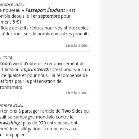
embre 2025
e nouveau
« Passeport Étudiant »
est
onible depuis le
1er septembre
pour
ement
5 € !
ficiez de tarifs réduits pour vos photocopies
e réductions sur de nombreux autres produits
Lire la suite...
 2024
yroom
vient d'obtenir le renouvellement de
rtification
Imprim'Vert®
! C'est pour vous un
 de qualité et pour nous... la récompense de
efforts pour la préservation de
vironnement !
Lire la suite...
embre 2022
tenions à partager l'article de
Two Sides
qui
suit sa campagne mondiale contre le
nwashing
: plus de 970 entreprises ont
rimé leurs allégations trompeuses aux
ns du papier !