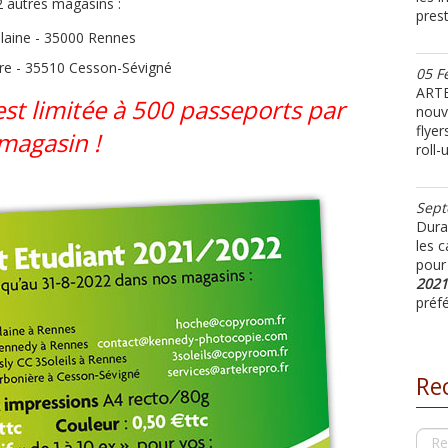
 2 autres magasins :
prest
elaine - 35000 Rennes
ière - 35510 Cesson-Sévigné
05 F
ARTE
est limitée à 500 passeports par
nouv
flyer
magasin !
roll-
Sept
Duran
les 
pour
2021
préfé
Re