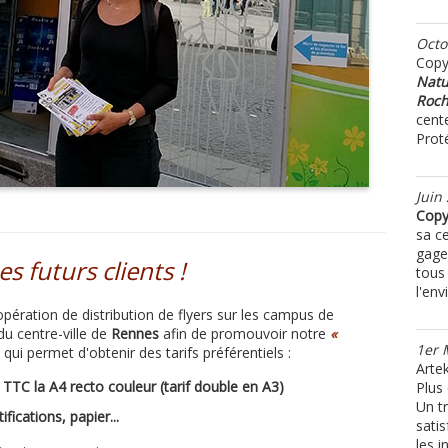
Octo
Copyr
Natu
Roch
cente
Prot
Juin
Cop
sa ce
gage
 futurs clients !
tous 
l'en
pération de distribution de flyers sur les campus de
du centre-ville de
Rennes
afin de promouvoir notre
«
1er 
qui permet d'obtenir des tarifs préférentiels :
Arte
 TTC la A4 recto couleur (tarif double en A3)
Plus 
Un tr
fications, papier...
satis
les i