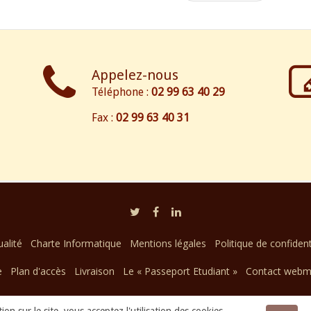
Appelez-nous
Téléphone :
02 99 63 40 29
Fax :
02 99 63 40 31
alité
Charte Informatique
Mentions légales
Politique de confident
e
Plan d'accès
Livraison
Le « Passeport Etudiant »
Contact webm