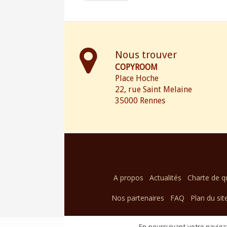
Nous trouver
COPYROOM
Place Hoche
22, rue Saint Melaine
35000 Rennes
A propos
Actualités
Charte de qu
Nos partenaires
FAQ
Plan du sit