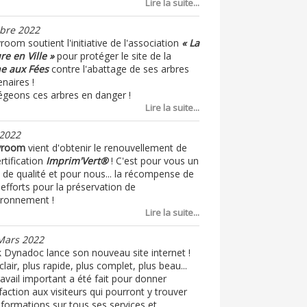
Lire la suite...
bre 2022
oom soutient l'initiative de l'association
« La
re en Ville »
pour protéger le site de la
e aux Fées
contre l'abattage de ses arbres
naires !
égeons ces arbres en danger !
Lire la suite...
 2022
yroom
vient d'obtenir le renouvellement de
rtification
Imprim'Vert®
! C'est pour vous un
 de qualité et pour nous... la récompense de
efforts pour la préservation de
vironnement !
Lire la suite...
Mars 2022
k Dynadoc lance son nouveau site internet !
clair, plus rapide, plus complet, plus beau...
avail important a été fait pour donner
faction aux visiteurs qui pourront y trouver
nformations sur tous ses services et