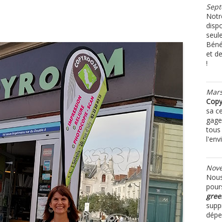
Sept
Notr
disp
seul
Béné
et d
!
Mars
Cop
sa ce
gage
tous 
l'en
Nov
Nous 
pour
gree
supp
dépe